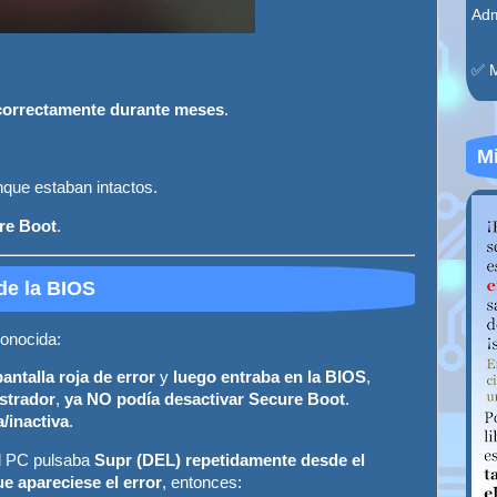
Adm
✅ 
correctamente durante meses
.
Mi
nque estaban intactos.
re Boot
.
de la BIOS
conocida:
antalla roja de error
y
luego entraba en la BIOS
,
strador
,
ya NO podía desactivar Secure Boot
.
/inactiva
.
el PC pulsaba
Supr (DEL) repetidamente desde el
e apareciese el error
, entonces: