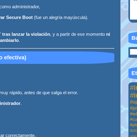
 como administrador,
var Secure Boot
(fue un alegría mayúscula)
.
tras lanzar la violación
, y a partir de ese momento
ni
Bu
cambiarlo
.
 efectiva)
:
Et
#I
muy rápido, antes de que salga el error.
#t
#op
nistrador
.
#p
#te
#cu
#ph
#ci
car correctamente.
vital