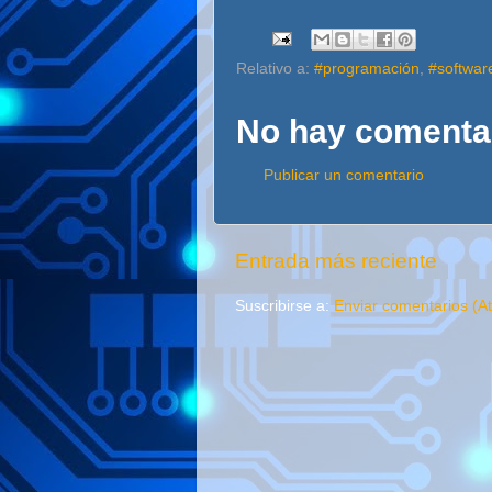
Relativo a:
#programación
,
#softwar
No hay comenta
Publicar un comentario
Entrada más reciente
Suscribirse a:
Enviar comentarios (A