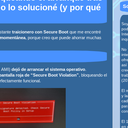
 lo solucioné (y por qué
S
Soy
pod
stante
traicionero con Secure Boot
que me encontré
Int
n momentánea
, porque creo que puede ahorrar muchas
inq
No 
int
ofr
así
I AMI)
dejó de arrancar el sistema operativo
.
cre
pantalla roja de “Secure Boot Violation”
, bloqueando el
tra
(20
fectamente funcional.
El 
y l
cad
par
con
El 
en 