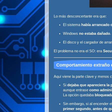
Lo más desconcertante era que:
El sistema
había arrancado 
Windows
no estaba dañado
.
El disco y el cargador de arra
El problema no era el SO: era
Secu
Comportamiento extraño 
Aquí viene la parte clave y menos 
Si
dejaba que apareciera la p
aunque entrase
como admini
La opción quedaba
bloqueada
Sin embargo, si al encender 
primer segundo
,
antes de qu