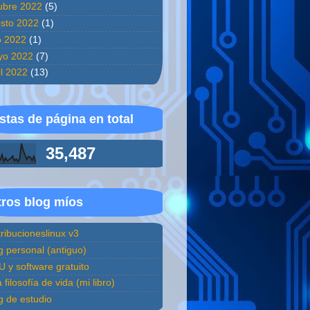
ubre 2022
(5)
sto 2022
(1)
io 2022
(1)
yo 2022
(7)
il 2022
(13)
stas de página en total
35,487
ros blog míos
tribucioneslinux v3
g personal (antiguo)
 y software gratuito
 filosofía de vida (mi libro)
g de estudio