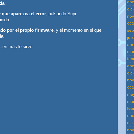
ene
ada
:
dic
 que aparezca el error
, pulsando Supr
nov
dido.
oct
do por el propio firmware
, y el momento en el que
sep
ia
.
jul
abr
ien más le sirve.
mar
feb
ene
dic
nov
oct
ma
mar
feb
ene
dic
nov