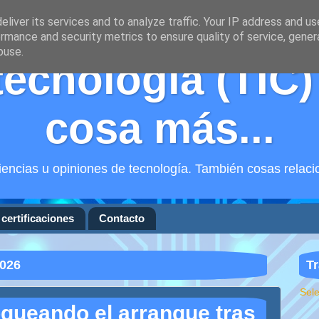
liver its services and to analyze traffic. Your IP address and u
rmance and security metrics to ensure quality of service, gene
buse.
tecnología (TIC)
cosa más...
encias u opiniones de tecnología. También cosas relaci
certificaciones
Contacto
2026
Tr
Sel
queando el arranque tras