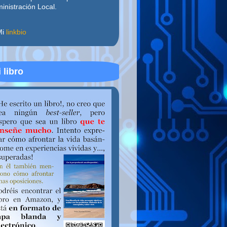
inistración Local.
Mi
linkbio
 libro