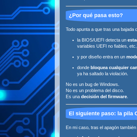
¿Por qué pasa esto?
Todo apunta a que tras una bajada d
la BIOS/UEFI detecta un
esta
variables UEFI no fiables, etc.
y por diseño entra en un
modo
donde
bloquea cualquier ca
ya ha saltado la violación.
No es un bug de Windows.
No es un problema del disco.
Es una
decisión del firmware
.
El siguiente paso: la pil
En mi caso, tras el apagón también