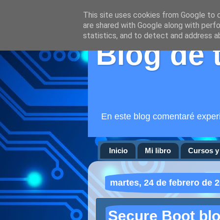
This site uses cookies from Google to de
are shared with Google along with perfo
statistics, and to detect and address a
Blog de 
En este blog comentaré experi
Inicio
Mi libro
Cursos y 
martes, 24 de febrero de 
Secure Boot blo