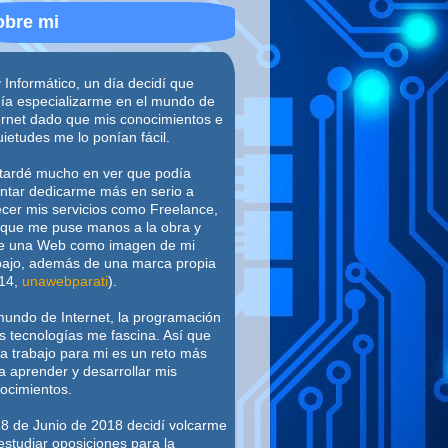
obre mi
 Informático, un día decidí que
ía especializarme en el mundo de
ernet dado que mis conocimientos e
uietudes me lo ponían fácil.
tardé mucho en ver que podía
entar dedicarme más en serio a
ecer mis servicios como Freelance,
 que me puse manos a la obra y
e una Web como imagen de mi
bajo, además de una marca propia
14,
unawebparati
).
mundo de Internet, la programación
as tecnologías me fascina. Así que
a trabajo para mi es un reto más
a aprender y desarrollar mis
ocimientos.
18 de Junio de 2018 decidí volcarme
estudiar oposiciones para la