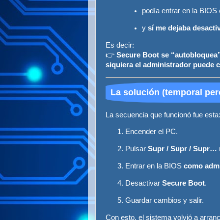
podía entrar en la BIOS
y
sí me dejaba desacti
Es decir:
👉
Secure Boot se “autobloquea” 
siquiera el administrador puede 
La solución (temporal pero
La secuencia que funcionó fue esta
Encender el PC.
Pulsar
Supr / Supr / Supr…
Entrar en la BIOS
como admi
Desactivar
Secure Boot
.
Guardar cambios y salir.
Con esto, el sistema volvió a arran