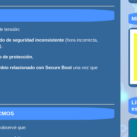
Mi
e tensión:
do de seguridad inconsistente
(hora incorrecta,
),
 de protección
,
mbio relacionado con Secure Boot
una vez que
Li
es
a CMOS
 observé que: