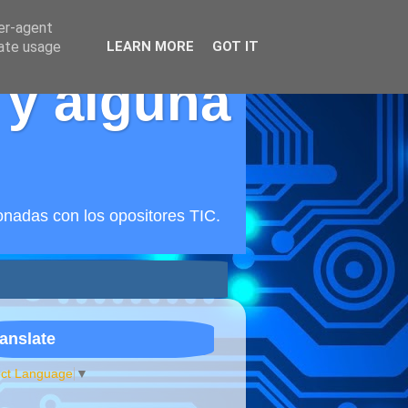
ser-agent
rate usage
LEARN MORE
GOT IT
 y alguna
onadas con los opositores TIC.
anslate
ect Language
▼