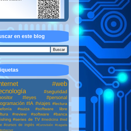
scar en este blog
iquetas
nternet
#web
ecnología
#seguridad
ositor
#leyes
#personal
rogramación
#IA
#viajes
#lectura
lefonía
#suiza
#software libre
ltura
#review
#software
#banca
ishing
#series de TV
#medicina
#red
ne
#cursos de inglés
#Eurovisión
#cagada
#ethernet