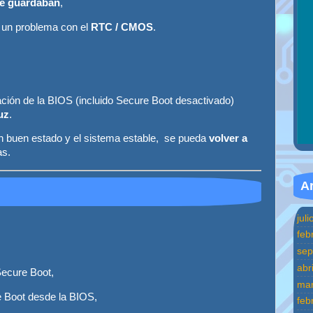
se guardaban
,
e un problema con el
RTC / CMOS
.
ación de la BIOS (incluido Secure Boot desactivado)
uz
.
 en buen estado y el sistema estable, se pueda
volver a
as.
Ar
jul
feb
sep
abr
Secure Boot,
mar
e Boot desde la BIOS,
feb