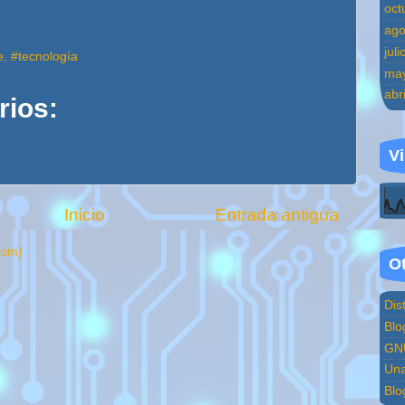
oct
ago
jul
e
,
#tecnología
ma
abr
rios:
Vi
Inicio
Entrada antigua
tom)
Ot
Dis
Blo
GNU
Una
Blo