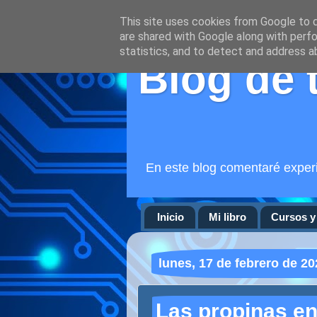
This site uses cookies from Google to de
are shared with Google along with perfo
statistics, and to detect and address a
Blog de 
En este blog comentaré experi
Inicio
Mi libro
Cursos y 
lunes, 17 de febrero de 20
Las propinas en