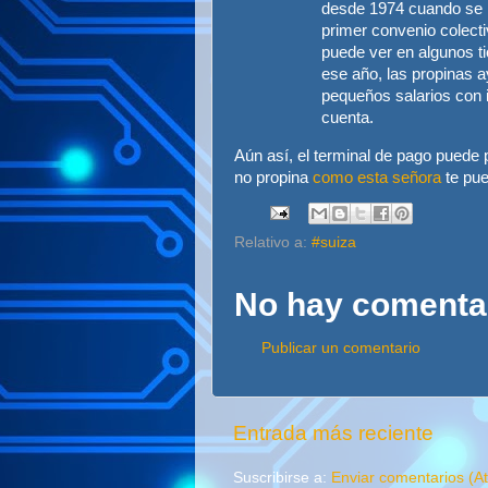
desde 1974 cuando se in
primer convenio colect
puede ver en algunos ti
ese año, las propinas 
pequeños salarios con i
cuenta.
Aún así, el terminal de pago puede 
no propina
como esta señora
te pue
Relativo a:
#suiza
No hay comenta
Publicar un comentario
Entrada más reciente
Suscribirse a:
Enviar comentarios (A