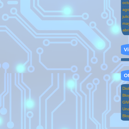
oct
ago
jul
ma
abr
Vi
Ot
Dis
Blo
GNU
Una
Blo