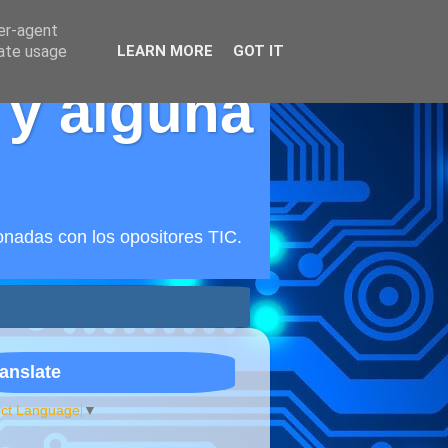
ser-agent
rate usage
LEARN MORE
GOT IT
 y alguna
onadas con los opositores TIC.
anslate
ect Language
▼