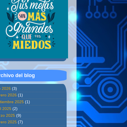
chivo del blog
io 2026
(3)
rero 2026
(1)
tiembre 2025
(1)
il 2025
(2)
zo 2025
(9)
rero 2025
(7)