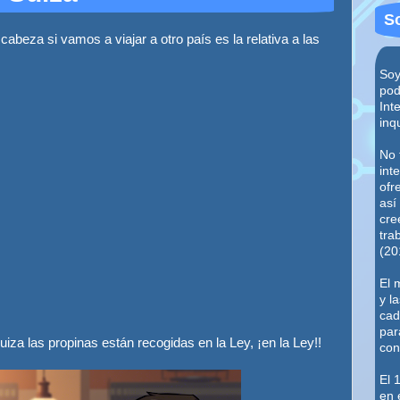
S
abeza si vamos a viajar a otro país es la relativa a las
Soy
pod
Int
inq
No 
int
ofr
así
cre
tra
(20
El 
y l
cad
par
za las propinas están recogidas en la Ley, ¡en la Ley!!
con
El 
en 