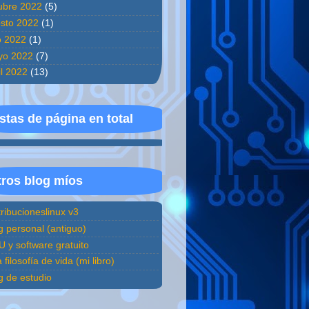
ubre 2022
(5)
sto 2022
(1)
io 2022
(1)
yo 2022
(7)
il 2022
(13)
stas de página en total
ros blog míos
tribucioneslinux v3
g personal (antiguo)
 y software gratuito
 filosofía de vida (mi libro)
g de estudio