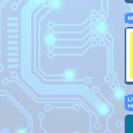
Mi
Li
es