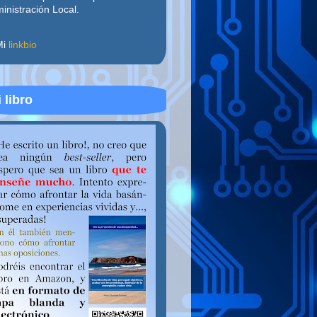
inistración Local.
Mi
linkbio
 libro