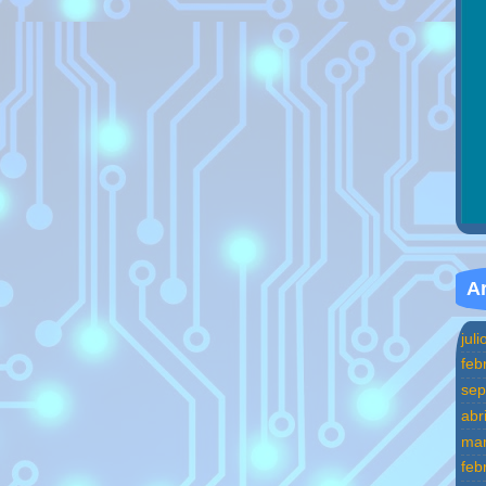
Ar
jul
feb
sep
abr
mar
feb