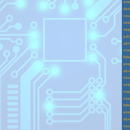
ene
dic
nov
oct
sep
jul
abr
mar
feb
ene
dic
nov
oct
ma
mar
feb
ene
dic
nov