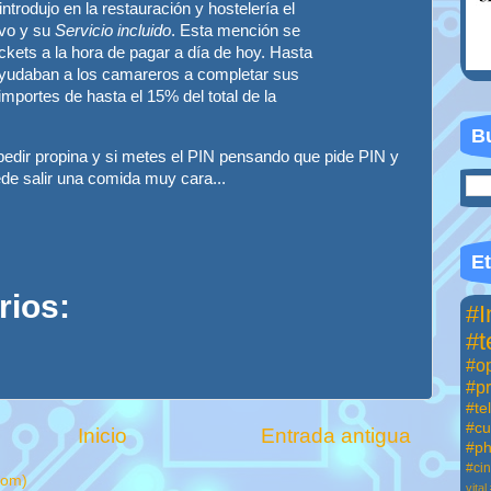
trodujo en la restauración y hostelería el
ivo y su
Servicio incluido
. Esta mención se
ckets a la hora de pagar a día de hoy. Hasta
ayudaban a los camareros a completar sus
mportes de hasta el 15% del total de la
Bu
pedir propina y si metes el PIN pensando que pide PIN y
de salir una comida muy cara...
Et
rios:
#I
#t
#op
#p
#te
#cu
Inicio
Entrada antigua
#ph
#ci
tom)
vital