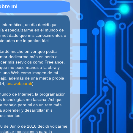
obre mi
 Informático, un día decidí que
ía especializarme en el mundo de
ernet dado que mis conocimientos e
uietudes me lo ponían fácil.
tardé mucho en ver que podía
entar dedicarme más en serio a
ecer mis servicios como Freelance,
 que me puse manos a la obra y
e una Web como imagen de mi
bajo, además de una marca propia
14,
unawebparati
).
mundo de Internet, la programación
as tecnologías me fascina. Así que
a trabajo para mi es un reto más
a aprender y desarrollar mis
ocimientos.
18 de Junio de 2018 decidí volcarme
estudiar oposiciones para la