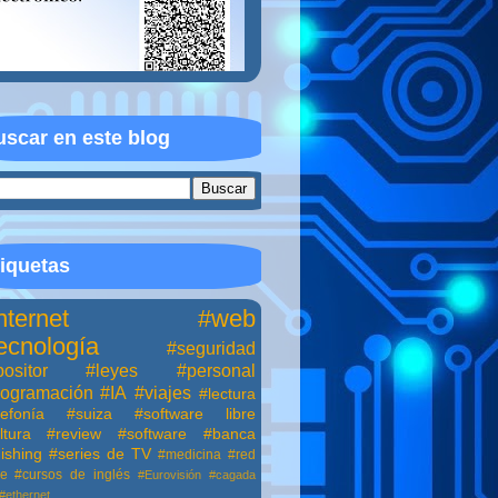
scar en este blog
iquetas
nternet
#web
ecnología
#seguridad
ositor
#leyes
#personal
rogramación
#IA
#viajes
#lectura
lefonía
#suiza
#software libre
ltura
#review
#software
#banca
ishing
#series de TV
#medicina
#red
ne
#cursos de inglés
#Eurovisión
#cagada
#ethernet