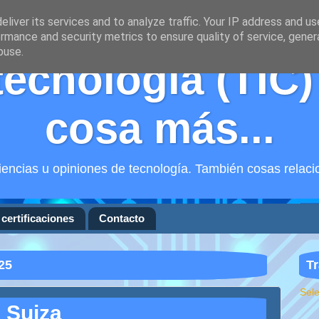
liver its services and to analyze traffic. Your IP address and u
rmance and security metrics to ensure quality of service, gene
buse.
tecnología (TIC)
cosa más...
encias u opiniones de tecnología. También cosas relaci
certificaciones
Contacto
25
Tr
Sel
 Suiza