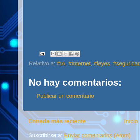
Relativo a:
#IA
,
#Internet
,
#leyes
,
#segurida
No hay comentarios:
Publicar un comentario
Entrada más reciente
Inicio
Suscribirse a:
Enviar comentarios (Atom)