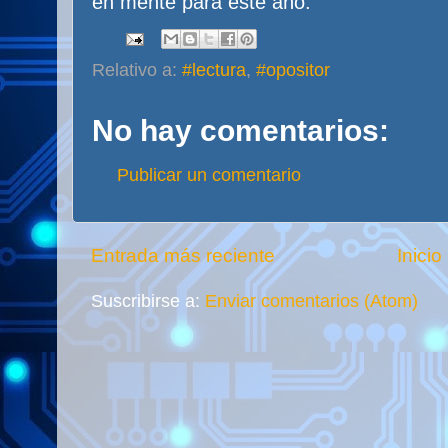
en mente para este año.
Relativo a:
#lectura
,
#opositor
No hay comentarios:
Publicar un comentario
Entrada más reciente
Inicio
Suscribirse a:
Enviar comentarios (Atom)